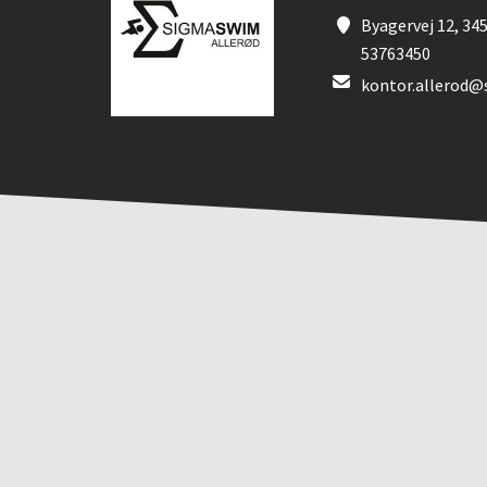
Byagervej 12, 345
53763450
kontor.allerod