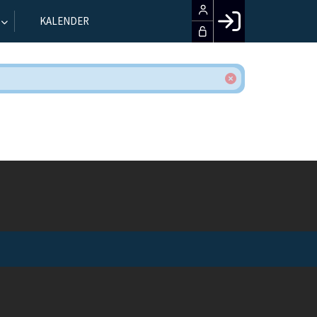
KALENDER
Facebook login
Husk mig
Glemt password
Opret profil
LOG IND