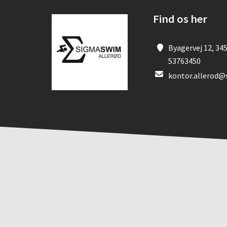
Find os her
Byagervej 12, 345
53763450
kontor.allerod