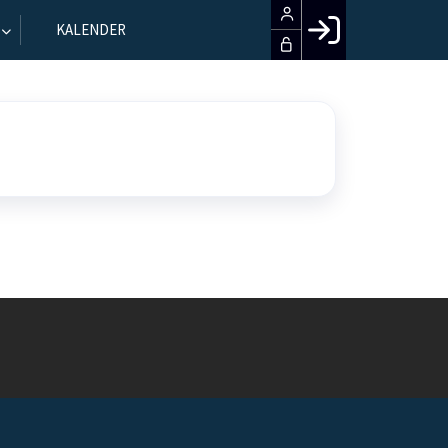
KALENDER
Facebook login
Husk mig
Glemt password
Opret profil
LOG IND