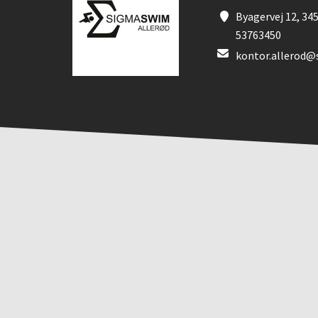
Byagervej 12, 345
53763450
kontor.allerod