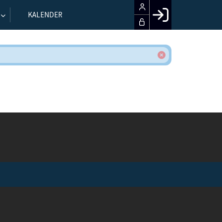
KALENDER
Facebook login
Husk mig
Glemt password
Opret profil
LOG IND