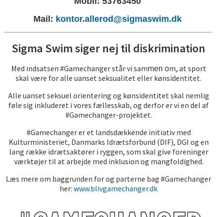
Mobil: 53763450
Mail:
kontor.allerod@sigmaswim.dk
Sigma Swim siger nej til diskrimination
Med indsatsen #Gamechanger står vi sam
m, at sport
men o
skal være for alle uanset seksualitet eller kønsidentitet.
Alle uanset seksuel orientering og kønsidentitet skal nemlig
føle sig inkluderet i vores fællesskab, og derfor er vi en del af
#Gamechanger-projektet.
#Gamechanger er et landsdækkende initiativ med
Kulturministeriet, Danmarks Idrætsforbund (DIF), DGI og en
lang række idrætsaktører i ryggen, som skal give foreninger
værktøjer til at arbejde med inklusion og mangfoldighed.
Læs mere om baggrunden for og parterne bag #Gamechanger
her:
www.blivgamechanger.dk